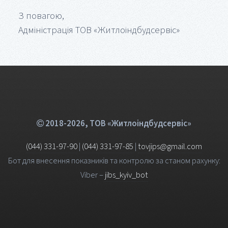
З повагою,
Адміністрація ТОВ «Житлоіндбудсервіс»
2018-2026, ТОВ «Житлоіндбудсервіс»
(044) 331-97-90
|
(044) 331-97-85
|
tovjips@gmail.com
Бот для внесення показників та контролю за станом рахунку:
Viber –
jibs_kyiv_bot