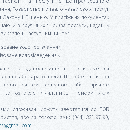
 тарифи на послуги з централізованого
ення, Товариство привело назви своїх послуг
им Закону і Рішенню. У платіжних документах
аючи з грудня 2021 р. (за послуги, надані у
ь викладені наступним чином:
ізоване водопостачання»,
ізоване водовідведення».
ізованого водопостачання не розділятиметься
олодної або гарячої води). Про обсяги питної
нкових систем холодного або гарячого
ся за ознакою лічильників, номери яких
нями споживачі можуть звертатися до ТОВ
риства, або за телефонами: (044) 331-97-90,
ips@gmail.com
.