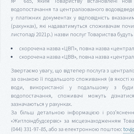
№ 685, яким Товариству встановлені нові
водопостачання та централізованого водовідвед
у платіжних документах у відповідність вказан
(рахунках), які надаватимуться споживачам почин
листопаді 2021р.) назви послуг Товариства будут
скорочена назва «ЦВП», повна назва «централ
скорочена назва «ЦВВ», повна назва «централ
Звертаємо увагу, що відтепер послуга з централ
за ознакою її подальшого споживання (в якості х
води, використаної у подальшому з буди
водопостачання, споживачі можуть дізнати
зазначаються у рахунках.
За більш детальною інформацією і роз’яснен
«Житлоіндбудсервіс» за місцезнаходженням Това
(044) 331-97-85, або за електронною поштою:
tovj