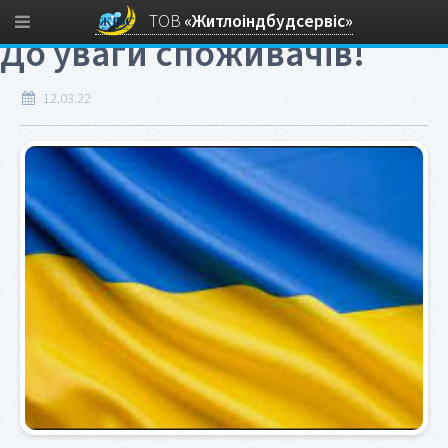
Головна
/
Новини
/ До уваги споживачів!
ТОВ
«Житлоіндбудсервіс»
До уваги споживачів!
12.03.22