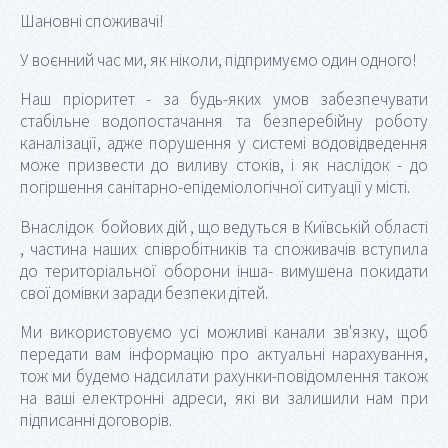
Шановні споживачі!
У воєнний час ми, як ніколи, підпримуємо один одного!
Наш пріоритет - за будь-яких умов забезпечувати
стабільне водопостачання та безперебійну роботу
каналізації, адже порушення у системі водовідведення
може призвести до виливу стоків, і як наслідок - до
погіршення санітарно-епідеміологічної ситуації у місті.
Внаслідок бойових дій , що ведуться в Київській області
, частина наших співробітників та споживачів вступила
до територіальної оборони інша- вимушена покидати
свої домівки заради безпеки дітей.
Ми використовуємо усі можливі канали зв'язку, щоб
передати вам інформацію про актуальні нарахування,
тож ми будемо надсилати рахунки-повідомлення також
на ваші електронні адреси, які ви залишили нам при
підписанні договорів.