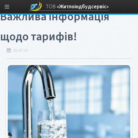
Головна
/
Новини
/ Важлива інформація щодо тарифів!
ТОВ
«Житлоіндбудсервіс»
Важлива інформація
щодо тарифів!
03.07.23